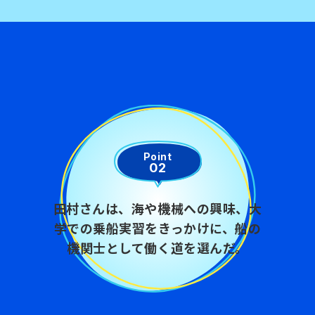
Point
02
田村さんは、海や機械への興味、大
学での乗船実習をきっかけに、船の
機関士として働く道を選んだ。