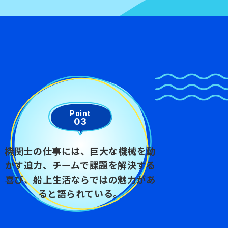
Point
03
機関士の仕事には、巨大な機械を動
かす迫力、チームで課題を解決する
喜び、船上生活ならではの魅力があ
ると語られている。