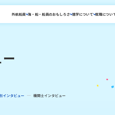
外航船員
海・船・船員のおもしろさ
進学について
就職につい
ュー
別インタビュー
機関士インタビュー