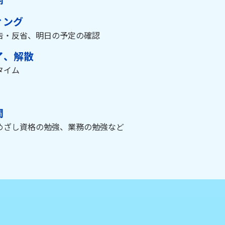
ィング
告・反省、明日の予定の確認
了、解散
タイム
間
めざし資格の勉強、業務の勉強など