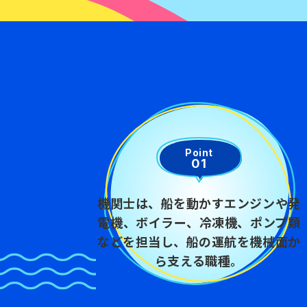
Point
01
機関士は、船を動かすエンジンや発
電機、ボイラー、冷凍機、ポンプ類
などを担当し、船の運航を機械面か
ら支える職種。